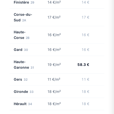
Finistère
14 €/m²
14 €
29
Corse-du-
17 €/m²
17 €
Sud
2A
Haute-
16 €/m²
16 €
Corse
2B
Gard
16 €/m²
16 €
30
Haute-
19 €/m²
58.3 €
1 con
Garonne
31
Gers
11 €/m²
11 €
32
Gironde
18 €/m²
18 €
33
Hérault
18 €/m²
18 €
34