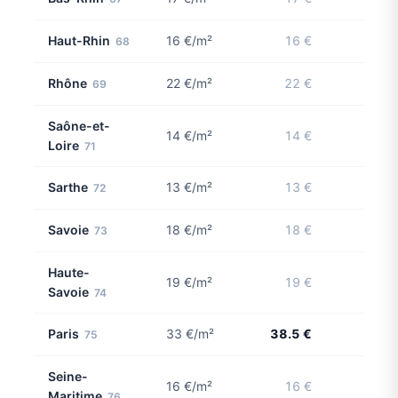
Haut-Rhin
16 €/m²
16 €
68
Rhône
22 €/m²
22 €
69
Saône-et-
14 €/m²
14 €
Loire
71
Sarthe
13 €/m²
13 €
72
Savoie
18 €/m²
18 €
73
Haute-
19 €/m²
19 €
Savoie
74
Paris
33 €/m²
38.5 €
75
5 con
Seine-
16 €/m²
16 €
Maritime
76