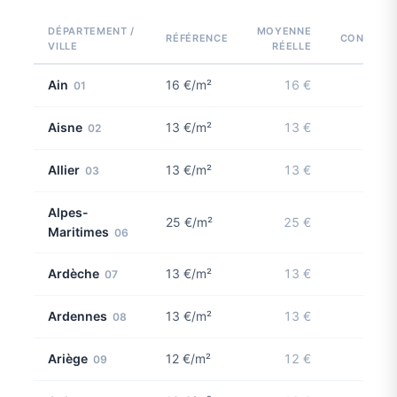
DÉPARTEMENT /
MOYENNE
RÉFÉRENCE
CONTRIBU
VILLE
RÉELLE
Ain
16 €/m²
16 €
01
Aisne
13 €/m²
13 €
02
Allier
13 €/m²
13 €
03
Alpes-
25 €/m²
25 €
Maritimes
06
Ardèche
13 €/m²
13 €
07
Ardennes
13 €/m²
13 €
08
Ariège
12 €/m²
12 €
09