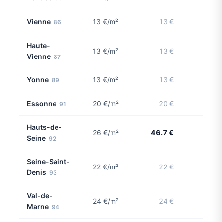
Vienne
13 €/m²
13 €
86
Haute-
13 €/m²
13 €
Vienne
87
Yonne
13 €/m²
13 €
89
Essonne
20 €/m²
20 €
91
Hauts-de-
26 €/m²
46.7 €
1 con
Seine
92
Seine-Saint-
22 €/m²
22 €
Denis
93
Val-de-
24 €/m²
24 €
Marne
94