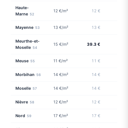
Haute-
12 €/m²
12 €
Marne
52
Mayenne
13 €/m²
13 €
53
Meurthe-et-
15 €/m²
39.3 €
3 con
Moselle
54
Meuse
11 €/m²
11 €
55
Morbihan
14 €/m²
14 €
56
Moselle
14 €/m²
14 €
57
Nièvre
12 €/m²
12 €
58
Nord
17 €/m²
17 €
59