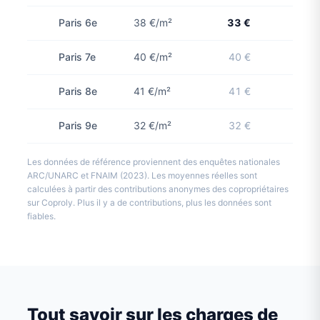
Paris 6e
38 €/m²
33 €
1 con
Paris 7e
40 €/m²
40 €
Paris 8e
41 €/m²
41 €
Paris 9e
32 €/m²
32 €
Les données de référence proviennent des enquêtes nationales
ARC/UNARC et FNAIM (2023). Les moyennes réelles sont
calculées à partir des contributions anonymes des copropriétaires
sur Coproly. Plus il y a de contributions, plus les données sont
fiables.
Tout savoir sur les charges de