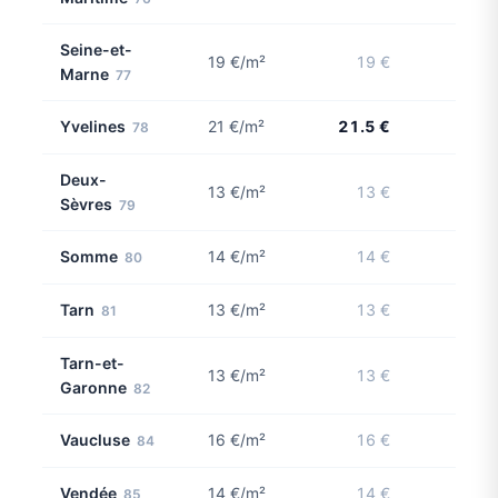
Seine-et-
19 €/m²
19 €
Marne
77
Yvelines
21 €/m²
21.5 €
78
1 con
Deux-
13 €/m²
13 €
Sèvres
79
Somme
14 €/m²
14 €
80
Tarn
13 €/m²
13 €
81
Tarn-et-
13 €/m²
13 €
Garonne
82
Vaucluse
16 €/m²
16 €
84
Vendée
14 €/m²
14 €
85