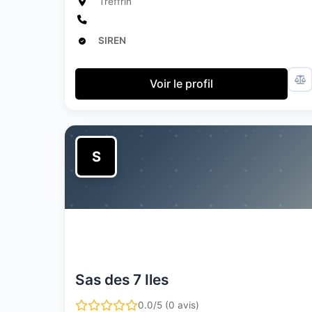
Treffrin
SIREN
Voir le profil
S
Sas des 7 Iles
0.0/5 (0 avis)