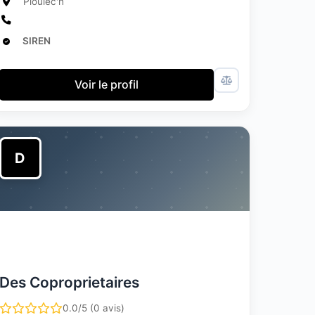
Ploulec'h
SIREN
Voir le profil
D
Des Coproprietaires
0.0/5 (0 avis)