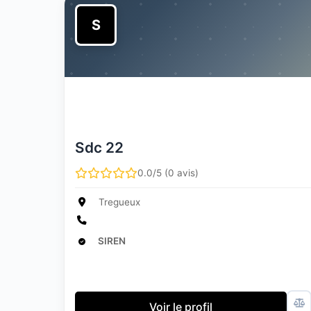
S
Sdc 22
0.0/5 (0 avis)
Tregueux
SIREN
Voir le profil