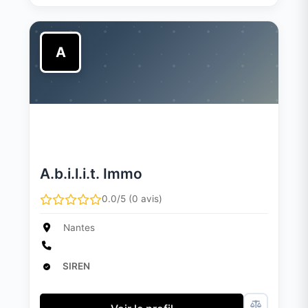
A
A.b.i.l.i.t. Immo
0.0/5 (0 avis)
Nantes
SIREN