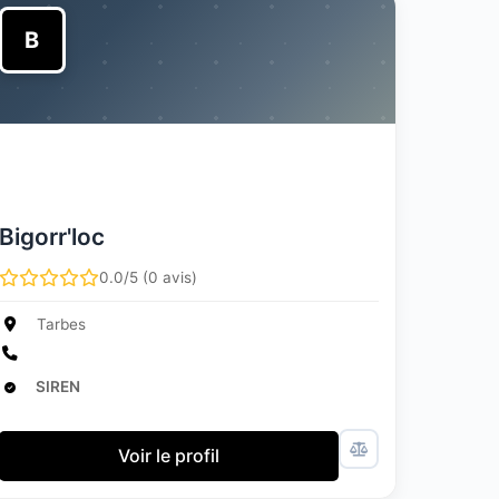
B
Bigorr'loc
0.0/5 (0 avis)
Tarbes
SIREN
Voir le profil