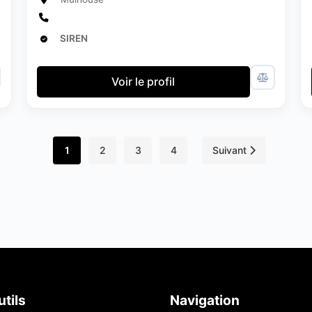
SIREN
Voir le profil
1
2
3
4
Suivant
tils
Navigation