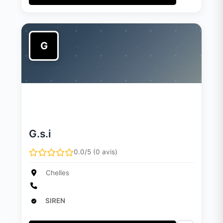
G
G.s.i
0.0/5 (0 avis)
Chelles
SIREN