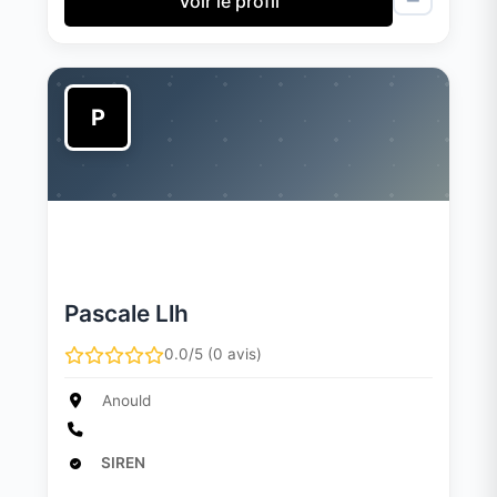
Voir le profil
P
Pascale Llh
0.0/5 (0 avis)
Anould
SIREN