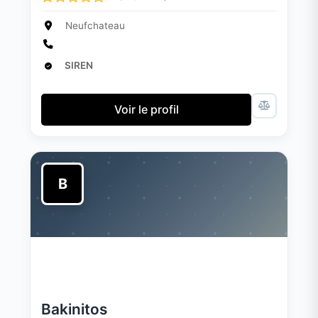
Neufchateau
SIREN
Voir le profil
B
Bakinitos