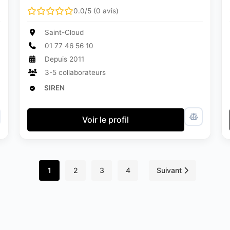
0.0/5 (0 avis)
Saint-Cloud
01 77 46 56 10
Depuis 2011
3-5 collaborateurs
SIREN
Voir le profil
1
2
3
4
Suivant