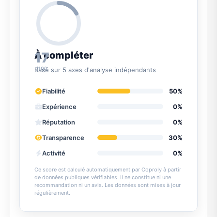
17
À compléter
/100
Basé sur 5 axes d'analyse indépendants
Fiabilité
50%
Expérience
0%
Réputation
0%
Transparence
30%
Activité
0%
Ce score est calculé automatiquement par Coproly à partir
de données publiques vérifiables. Il ne constitue ni une
recommandation ni un avis. Les données sont mises à jour
régulièrement.