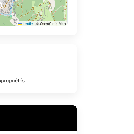
Leaflet
|
© OpenStreetMap
opropriétés.