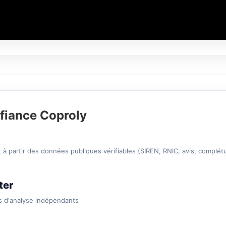
fiance Coproly
à partir des données publiques vérifiables (SIREN, RNIC, avis, complétu
ter
s d'analyse indépendants