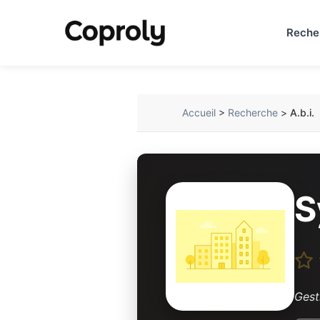
Reche
Accueil
>
Recherche
>
A.b.i.
S
Gest