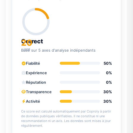
20
Correct
/100
Basé sur 5 axes d'analyse indépendants
Fiabilité
50%
Expérience
0%
Réputation
0%
Transparence
30%
Activité
30%
Ce score est calculé automatiquement par Coproly à partir
de données publiques vérifiables. Il ne constitue ni une
recommandation ni un avis. Les données sont mises à jour
régulièrement.