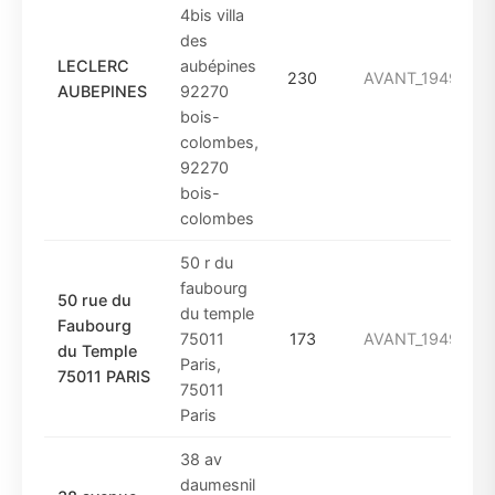
4bis villa
des
LECLERC
aubépines
230
AVANT_1949
AUBEPINES
92270
bois-
colombes,
92270
bois-
colombes
50 r du
faubourg
50 rue du
du temple
Faubourg
75011
173
AVANT_1949
du Temple
Paris,
75011 PARIS
75011
Paris
38 av
daumesnil