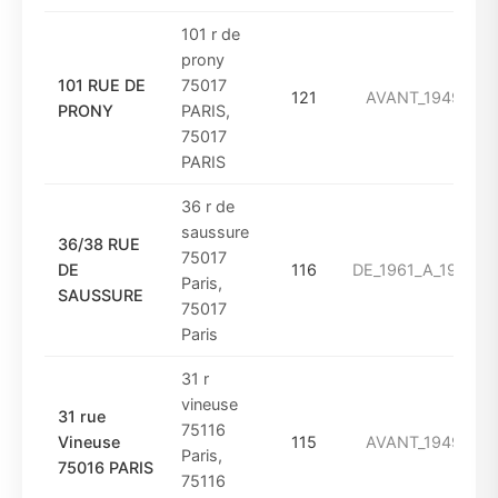
101 r de
prony
101 RUE DE
75017
121
AVANT_1949
PRONY
PARIS,
75017
PARIS
36 r de
saussure
36/38 RUE
75017
DE
116
DE_1961_A_1974
Paris,
SAUSSURE
75017
Paris
31 r
vineuse
31 rue
75116
Vineuse
115
AVANT_1949
Paris,
75016 PARIS
75116