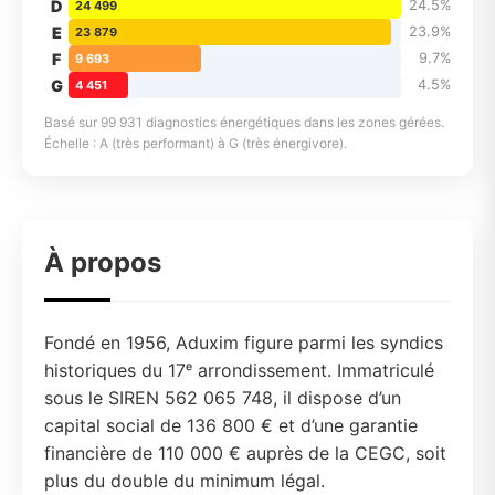
D
24.5%
24 499
E
23.9%
23 879
F
9.7%
9 693
G
4.5%
4 451
Basé sur 99 931 diagnostics énergétiques dans les zones gérées.
Échelle : A (très performant) à G (très énergivore).
À propos
Fondé en 1956, Aduxim figure parmi les syndics
historiques du 17ᵉ arrondissement. Immatriculé
sous le SIREN 562 065 748, il dispose d’un
capital social de 136 800 € et d’une garantie
financière de 110 000 € auprès de la CEGC, soit
plus du double du minimum légal.