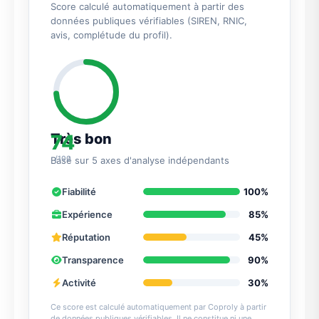
Score calculé automatiquement à partir des
données publiques vérifiables (SIREN, RNIC,
avis, complétude du profil).
74
Très bon
/100
Basé sur 5 axes d'analyse indépendants
Fiabilité
100%
Expérience
85%
Réputation
45%
Transparence
90%
Activité
30%
Ce score est calculé automatiquement par Coproly à partir
de données publiques vérifiables. Il ne constitue ni une