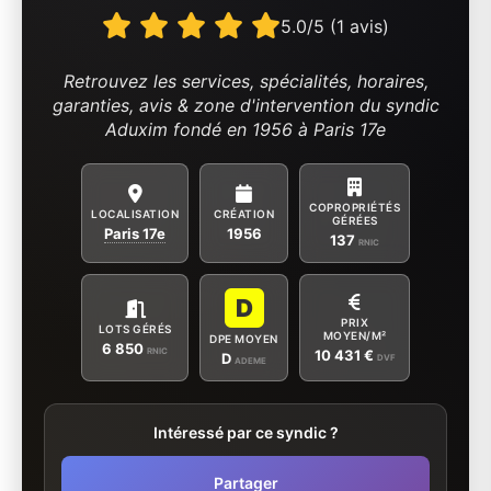
5.0/5 (1 avis)
Retrouvez les services, spécialités, horaires,
garanties, avis & zone d'intervention du syndic
Aduxim fondé en 1956 à Paris 17e
COPROPRIÉTÉS
LOCALISATION
CRÉATION
GÉRÉES
Paris 17e
1956
137
RNIC
D
PRIX
LOTS GÉRÉS
MOYEN/M²
DPE MOYEN
6 850
RNIC
10 431 €
D
DVF
ADEME
Intéressé par ce syndic ?
Partager