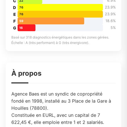
C
6.9%
22
D
23.9%
76
E
23.9%
76
F
18.6%
59
G
5%
16
Basé sur 318 diagnostics énergétiques dans les zones gérées.
Échelle : A (très performant) à G (très énergivore).
À propos
Agence Baes est un syndic de copropriété
fondé en 1998, installé au 3 Place de la Gare à
Houilles (78800).
Constituée en EURL, avec un capital de 7
622,45 €, elle emploie entre 1 et 2 salariés.