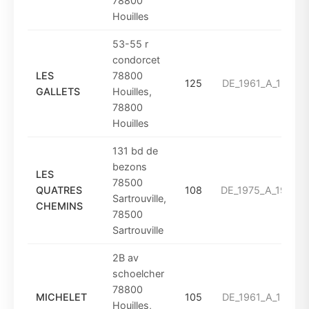
78800
Houilles
53-55 r
condorcet
LES
78800
125
DE_1961_A_1974
GALLETS
Houilles,
78800
Houilles
131 bd de
bezons
LES
78500
QUATRES
108
DE_1975_A_1993
Sartrouville,
CHEMINS
78500
Sartrouville
2B av
schoelcher
78800
MICHELET
105
DE_1961_A_1974
Houilles,