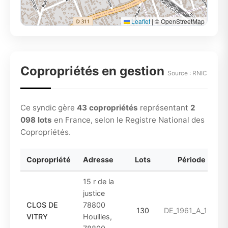
Leaflet
|
© OpenStreetMap
Copropriétés en gestion
Source : RNIC
Ce syndic gère
43 copropriétés
représentant
2
098 lots
en France, selon le Registre National des
Copropriétés.
Copropriété
Adresse
Lots
Période
15 r de la
justice
CLOS DE
78800
130
DE_1961_A_1974
VITRY
Houilles,