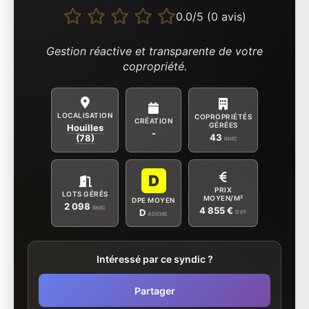
0.0/5 (0 avis)
Gestion réactive et transparente de votre
copropriété.
LOCALISATION
COPROPRIÉTÉS
CRÉATION
GÉRÉES
Houilles
-
43
(78)
RNIC
D
PRIX
LOTS GÉRÉS
MOYEN/M²
DPE MOYEN
2 098
RNIC
4 855 €
D
DVF
ADEME
Intéressé par ce syndic ?
Partager