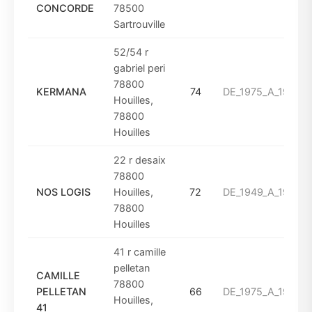
CONCORDE
78500
Sartrouville
52/54 r
gabriel peri
78800
KERMANA
74
DE_1975_A_1993
Houilles,
78800
Houilles
22 r desaix
78800
NOS LOGIS
Houilles,
72
DE_1949_A_1960
78800
Houilles
41 r camille
pelletan
CAMILLE
78800
PELLETAN
66
DE_1975_A_1993
Houilles,
41