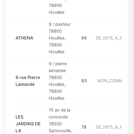
78800
Houilles
9 r pasteur
78800
ATHENA
Houilles,
94
DE_1975_A_1993
78800
Houilles
9 r pierre
lamande
9 rue Pierre
78800
93
NON_CONNUE
Lamandé
Houilles,
78800
Houilles
15 av de la
LES
concorde
JARDINS DE
78500
78
DE_1975_A_1993
LA
Sartrouville,