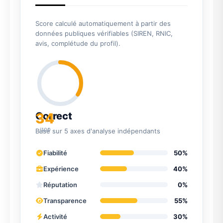
Score calculé automatiquement à partir des
données publiques vérifiables (SIREN, RNIC,
avis, complétude du profil).
34
Correct
/100
Basé sur 5 axes d'analyse indépendants
Fiabilité
50%
Expérience
40%
Réputation
0%
Transparence
55%
Activité
30%