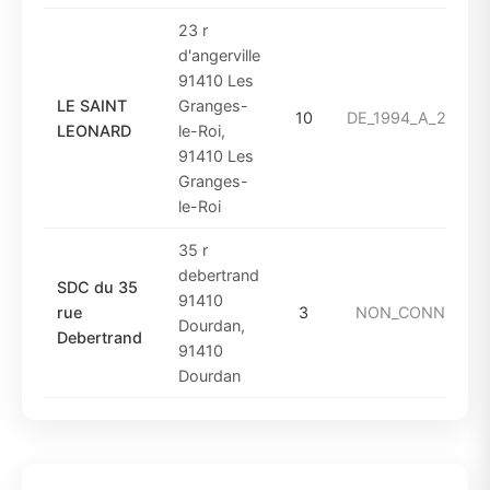
23 r
d'angerville
91410 Les
LE SAINT
Granges-
10
DE_1994_A_2000
LEONARD
le-Roi,
91410 Les
Granges-
le-Roi
35 r
debertrand
SDC du 35
91410
rue
3
NON_CONNUE
Dourdan,
Debertrand
91410
Dourdan