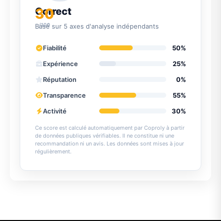
30
Correct
/100
Basé sur 5 axes d'analyse indépendants
Fiabilité
50%
Expérience
25%
Réputation
0%
Transparence
55%
Activité
30%
Ce score est calculé automatiquement par Coproly à partir
de données publiques vérifiables. Il ne constitue ni une
recommandation ni un avis. Les données sont mises à jour
régulièrement.