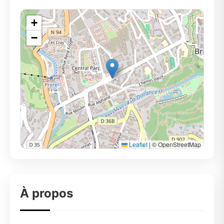
+
−
Leaflet
|
© OpenStreetMap
À propos