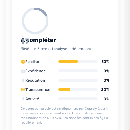
17
À compléter
/100
Basé sur 5 axes d'analyse indépendants
Fiabilité
50%
Expérience
0%
Réputation
0%
Transparence
30%
Activité
0%
Ce score est calculé automatiquement par Coproly à partir
de données publiques vérifiables. Il ne constitue ni une
recommandation ni un avis. Les données sont mises à jour
régulièrement.