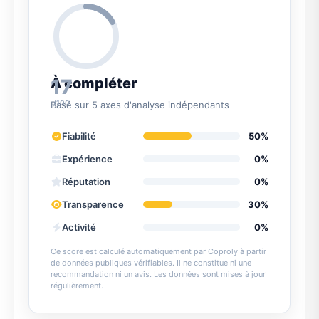
17
À compléter
/100
Basé sur 5 axes d'analyse indépendants
Fiabilité
50%
Expérience
0%
Réputation
0%
Transparence
30%
Activité
0%
Ce score est calculé automatiquement par Coproly à partir
de données publiques vérifiables. Il ne constitue ni une
recommandation ni un avis. Les données sont mises à jour
régulièrement.