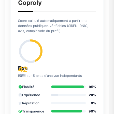
Coproly
Score calculé automatiquement à partir des
données publiques vérifiables (SIREN, RNIC,
avis, complétude du profil).
42
Bon
/100
Basé sur 5 axes d'analyse indépendants
Fiabilité
95%
Expérience
20%
Réputation
0%
Transparence
90%