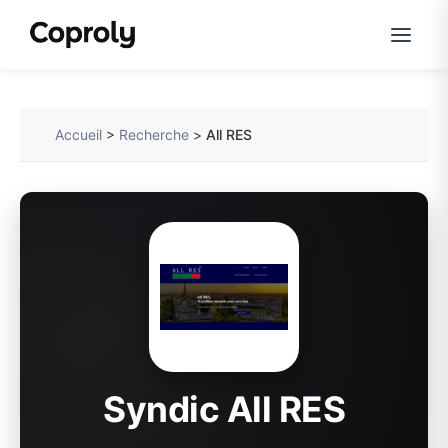
Accueil
>
Recherche
>
All RES
Syndic All RES