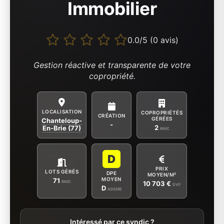
Immobilier
0.0/5 (0 avis)
Gestion réactive et transparente de votre
copropriété.
LOCALISATION
COPROPRIÉTÉS
CRÉATION
GÉRÉES
Chanteloup-
-
2
En-Brie (77)
RNIC
D
PRIX
LOTS GÉRÉS
DPE
MOYEN/M²
MOYEN
71
RNIC
10 703 €
DVF
D
ADEME
Intéressé par ce syndic ?