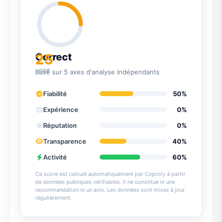
25
Correct
/100
Basé sur 5 axes d'analyse indépendants
Fiabilité
50%
Expérience
0%
Réputation
0%
Transparence
40%
Activité
60%
Ce score est calculé automatiquement par Coproly à partir
de données publiques vérifiables. Il ne constitue ni une
recommandation ni un avis. Les données sont mises à jour
régulièrement.