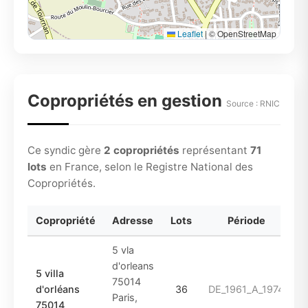
Leaflet
|
© OpenStreetMap
Copropriétés en gestion
Source : RNIC
Ce syndic gère
2 copropriétés
représentant
71
lots
en France, selon le Registre National des
Copropriétés.
Copropriété
Adresse
Lots
Période
5 vla
d'orleans
5 villa
75014
d'orléans
36
DE_1961_A_1974
Paris,
75014