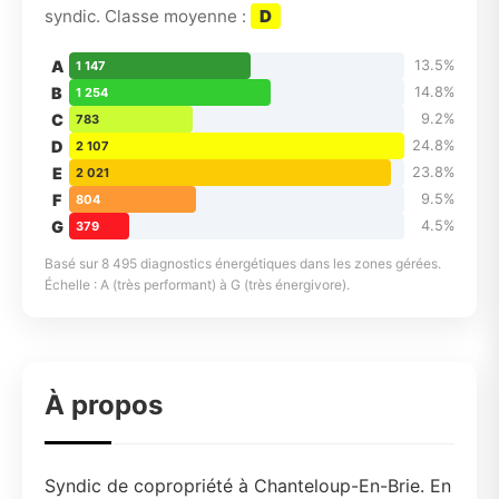
syndic. Classe moyenne :
D
A
13.5%
1 147
B
14.8%
1 254
C
9.2%
783
D
24.8%
2 107
E
23.8%
2 021
F
9.5%
804
G
4.5%
379
Basé sur 8 495 diagnostics énergétiques dans les zones gérées.
Échelle : A (très performant) à G (très énergivore).
À propos
Syndic de copropriété à Chanteloup-En-Brie. En