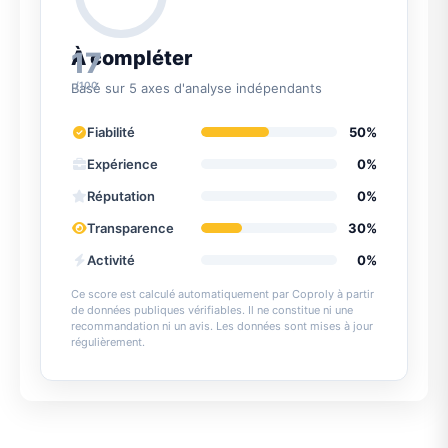
17
À compléter
/100
Basé sur 5 axes d'analyse indépendants
Fiabilité
50%
Expérience
0%
Réputation
0%
Transparence
30%
Activité
0%
Ce score est calculé automatiquement par Coproly à partir
de données publiques vérifiables. Il ne constitue ni une
recommandation ni un avis. Les données sont mises à jour
régulièrement.