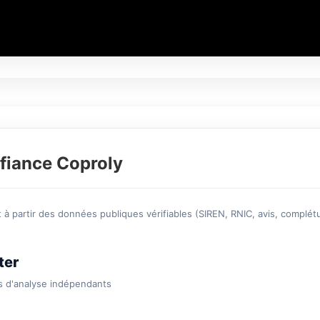
fiance Coproly
à partir des données publiques vérifiables (SIREN, RNIC, avis, complétu
ter
s d'analyse indépendants