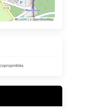
Leaflet
|
© OpenStreetMap
copropriétés.