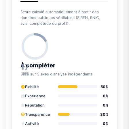
Score calculé automatiquement à partir des
données publiques vérifiables (SIREN, RNIC,
avis, complétude du profil).
17
À compléter
/100
Basé sur 5 axes d'analyse indépendants
Fiabilité
50%
Expérience
0%
Réputation
0%
Transparence
30%
Activité
0%