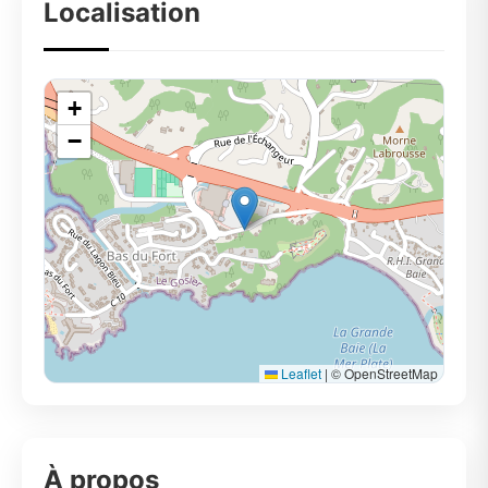
Localisation
+
−
Leaflet
|
© OpenStreetMap
À propos