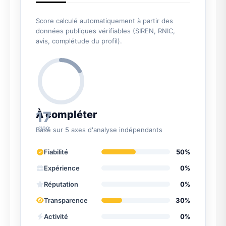
Score calculé automatiquement à partir des
données publiques vérifiables (SIREN, RNIC,
avis, complétude du profil).
17
À compléter
/100
Basé sur 5 axes d'analyse indépendants
Fiabilité
50%
Expérience
0%
Réputation
0%
Transparence
30%
Activité
0%