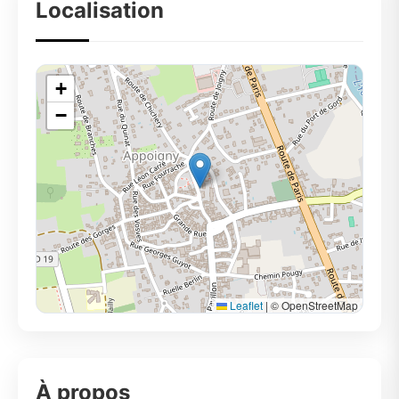
Localisation
+
−
Leaflet
|
© OpenStreetMap
À propos