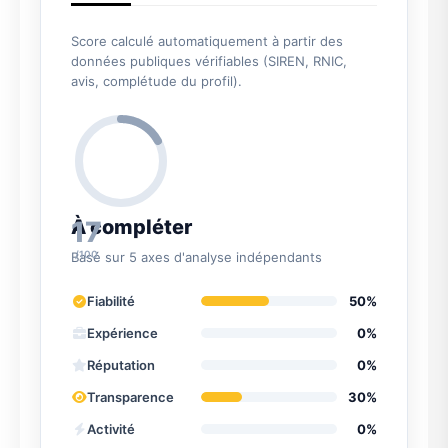
Score calculé automatiquement à partir des
données publiques vérifiables (SIREN, RNIC,
avis, complétude du profil).
17
À compléter
/100
Basé sur 5 axes d'analyse indépendants
Fiabilité
50%
Expérience
0%
Réputation
0%
Transparence
30%
Activité
0%