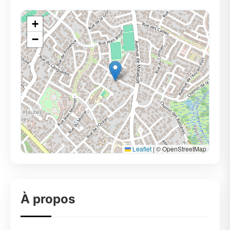
+
−
Leaflet
|
© OpenStreetMap
À propos