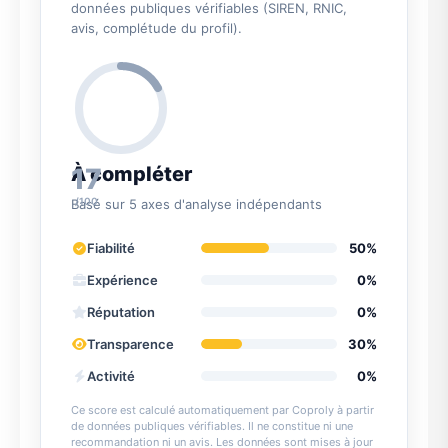
données publiques vérifiables (SIREN, RNIC,
avis, complétude du profil).
17
À compléter
/100
Basé sur 5 axes d'analyse indépendants
Fiabilité
50%
Expérience
0%
Réputation
0%
Transparence
30%
Activité
0%
Ce score est calculé automatiquement par Coproly à partir
de données publiques vérifiables. Il ne constitue ni une
recommandation ni un avis. Les données sont mises à jour