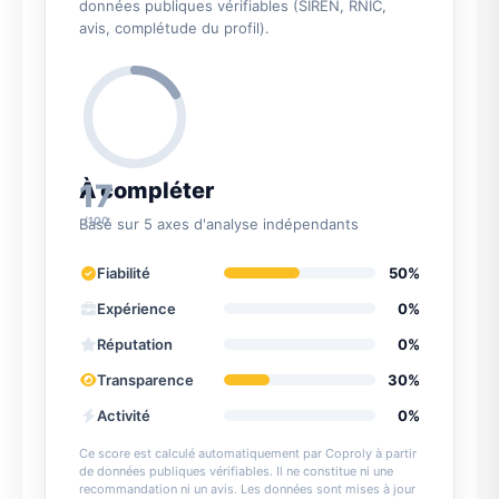
données publiques vérifiables (SIREN, RNIC,
avis, complétude du profil).
17
À compléter
/100
Basé sur 5 axes d'analyse indépendants
Fiabilité
50%
Expérience
0%
Réputation
0%
Transparence
30%
Activité
0%
Ce score est calculé automatiquement par Coproly à partir
de données publiques vérifiables. Il ne constitue ni une
recommandation ni un avis. Les données sont mises à jour