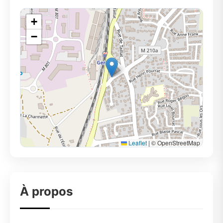
+
−
Leaflet
|
© OpenStreetMap
À propos