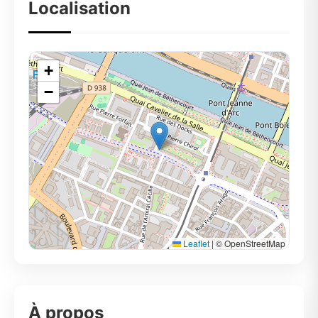
Localisation
+
−
Leaflet
|
© OpenStreetMap
À propos