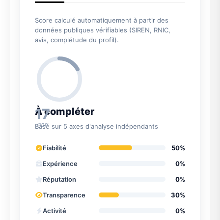
Score calculé automatiquement à partir des
données publiques vérifiables (SIREN, RNIC,
avis, complétude du profil).
17
À compléter
/100
Basé sur 5 axes d'analyse indépendants
Fiabilité
50%
Expérience
0%
Réputation
0%
Transparence
30%
Activité
0%