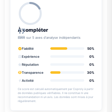
17
À compléter
/100
Basé sur 5 axes d'analyse indépendants
Fiabilité
50%
Expérience
0%
Réputation
0%
Transparence
30%
Activité
0%
Ce score est calculé automatiquement par Coproly à partir
de données publiques vérifiables. Il ne constitue ni une
recommandation ni un avis. Les données sont mises à jour
régulièrement.