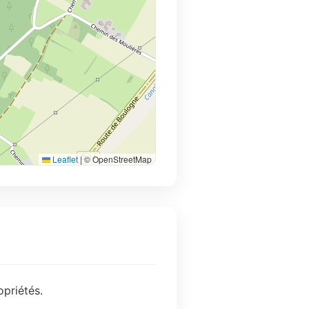
Leaflet
|
© OpenStreetMap
opriétés.