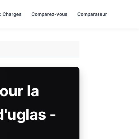
c Charges
Comparez-vous
Comparateur
our la
'uglas -