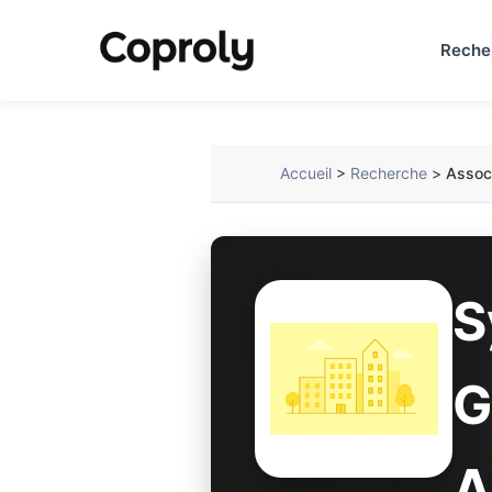
Reche
Accueil
>
Recherche
>
Associ
S
G
A