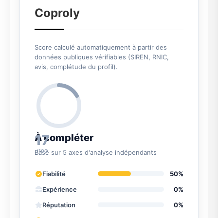
Coproly
Score calculé automatiquement à partir des
données publiques vérifiables (SIREN, RNIC,
avis, complétude du profil).
17
À compléter
/100
Basé sur 5 axes d'analyse indépendants
Fiabilité
50%
Expérience
0%
Réputation
0%