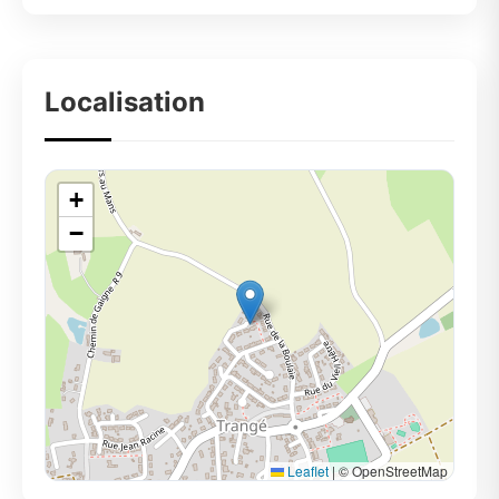
Localisation
+
−
Leaflet
|
© OpenStreetMap