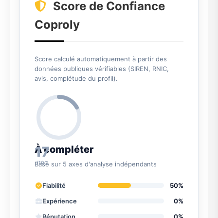
Score de Confiance
Coproly
Score calculé automatiquement à partir des
données publiques vérifiables (SIREN, RNIC,
avis, complétude du profil).
17
À compléter
/100
Basé sur 5 axes d'analyse indépendants
Fiabilité
50%
Expérience
0%
Réputation
0%