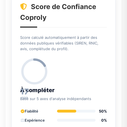
Score de Confiance
Coproly
Score calculé automatiquement à partir des
données publiques vérifiables (SIREN, RNIC,
avis, complétude du profil).
17
À compléter
/100
Basé sur 5 axes d'analyse indépendants
Fiabilité
50%
Expérience
0%