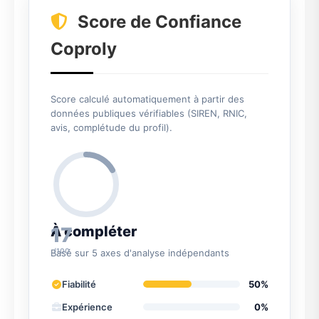
Score de Confiance
Coproly
Score calculé automatiquement à partir des
données publiques vérifiables (SIREN, RNIC,
avis, complétude du profil).
17
À compléter
/100
Basé sur 5 axes d'analyse indépendants
Fiabilité
50%
Expérience
0%