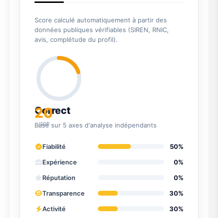
Score calculé automatiquement à partir des
données publiques vérifiables (SIREN, RNIC,
avis, complétude du profil).
20
Correct
/100
Basé sur 5 axes d'analyse indépendants
Fiabilité
50%
Expérience
0%
Réputation
0%
Transparence
30%
Activité
30%