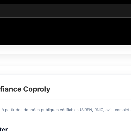
fiance Coproly
à partir des données publiques vérifiables (SIREN, RNIC, avis, complétu
ter