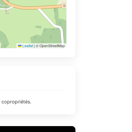
Leaflet
|
© OpenStreetMap
 copropriétés.