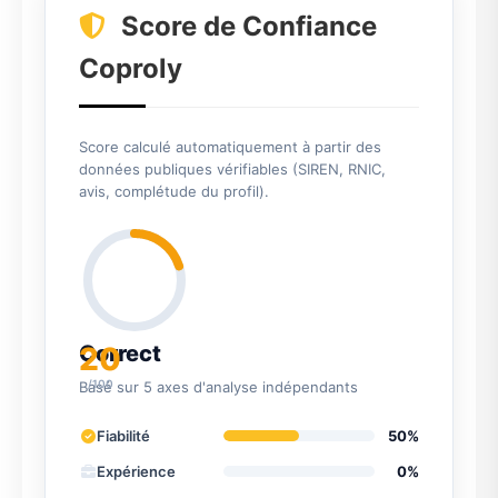
Score de Confiance
Coproly
Score calculé automatiquement à partir des
données publiques vérifiables (SIREN, RNIC,
avis, complétude du profil).
20
Correct
/100
Basé sur 5 axes d'analyse indépendants
Fiabilité
50%
Expérience
0%