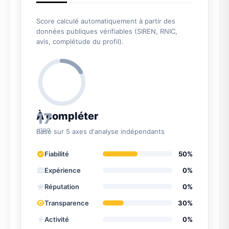
Score calculé automatiquement à partir des
données publiques vérifiables (SIREN, RNIC,
avis, complétude du profil).
17
À compléter
/100
Basé sur 5 axes d'analyse indépendants
Fiabilité
50%
Expérience
0%
Réputation
0%
Transparence
30%
Activité
0%