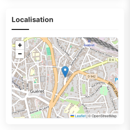
Localisation
+
−
Leaflet
|
© OpenStreetMap