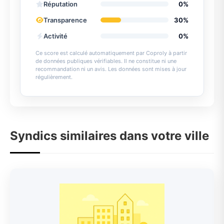
Réputation
0%
Transparence
30%
Activité
0%
Ce score est calculé automatiquement par Coproly à partir
de données publiques vérifiables. Il ne constitue ni une
recommandation ni un avis. Les données sont mises à jour
régulièrement.
Syndics similaires dans votre ville