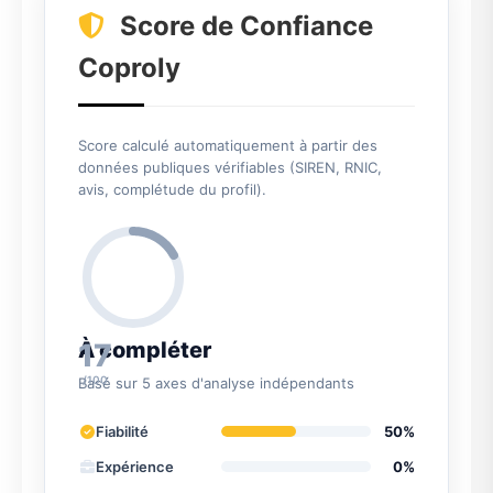
Score de Confiance
Coproly
Score calculé automatiquement à partir des
données publiques vérifiables (SIREN, RNIC,
avis, complétude du profil).
17
À compléter
/100
Basé sur 5 axes d'analyse indépendants
Fiabilité
50%
Expérience
0%