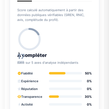
Score calculé automatiquement à partir des
données publiques vérifiables (SIREN, RNIC,
avis, complétude du profil).
17
À compléter
/100
Basé sur 5 axes d'analyse indépendants
Fiabilité
50%
Expérience
0%
Réputation
0%
Transparence
30%
Activité
0%