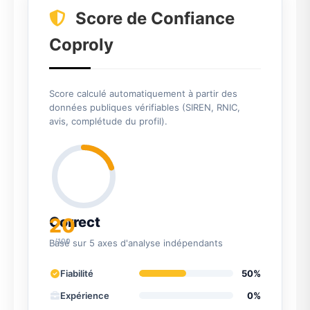
Score de Confiance
Coproly
Score calculé automatiquement à partir des
données publiques vérifiables (SIREN, RNIC,
avis, complétude du profil).
20
Correct
/100
Basé sur 5 axes d'analyse indépendants
Fiabilité
50%
Expérience
0%