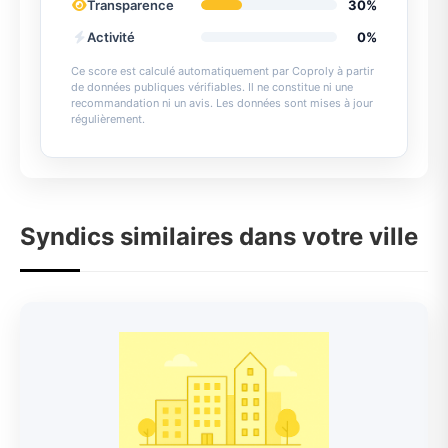
Transparence
30%
Activité
0%
Ce score est calculé automatiquement par Coproly à partir
de données publiques vérifiables. Il ne constitue ni une
recommandation ni un avis. Les données sont mises à jour
régulièrement.
Syndics similaires dans votre ville