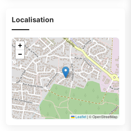
Localisation
+
−
Leaflet
|
© OpenStreetMap