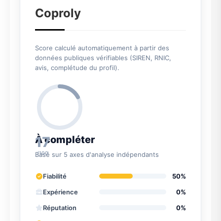
Coproly
Score calculé automatiquement à partir des
données publiques vérifiables (SIREN, RNIC,
avis, complétude du profil).
17
À compléter
/100
Basé sur 5 axes d'analyse indépendants
Fiabilité
50%
Expérience
0%
Réputation
0%