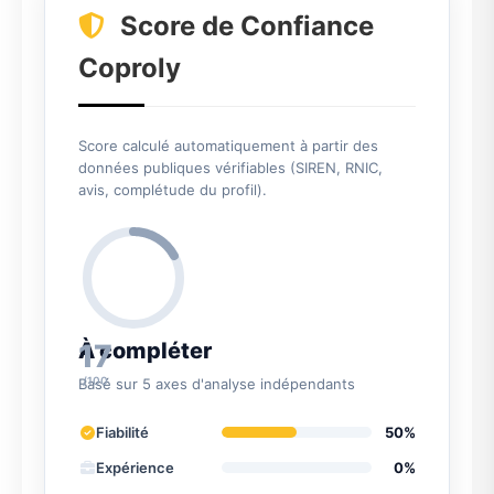
Score de Confiance
Coproly
Score calculé automatiquement à partir des
données publiques vérifiables (SIREN, RNIC,
avis, complétude du profil).
17
À compléter
/100
Basé sur 5 axes d'analyse indépendants
Fiabilité
50%
Expérience
0%