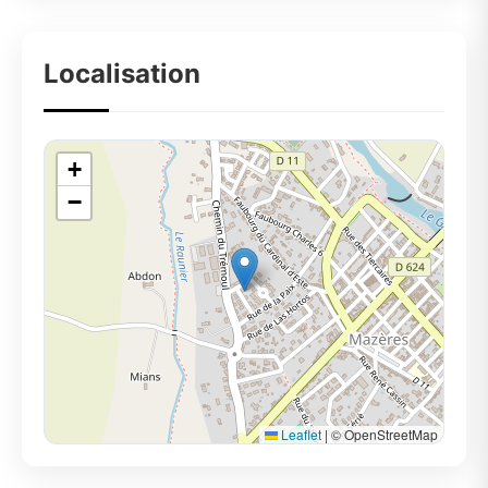
Localisation
+
−
Leaflet
|
© OpenStreetMap