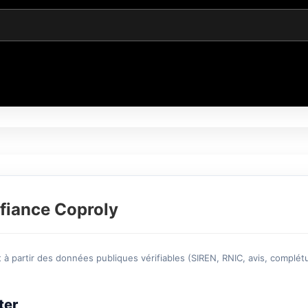
fiance Coproly
à partir des données publiques vérifiables (SIREN, RNIC, avis, complétu
ter