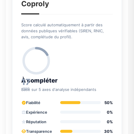
Coproly
Score calculé automatiquement à partir des
données publiques vérifiables (SIREN, RNIC,
avis, complétude du profil).
17
À compléter
/100
Basé sur 5 axes d'analyse indépendants
Fiabilité
50%
Expérience
0%
Réputation
0%
Transparence
30%