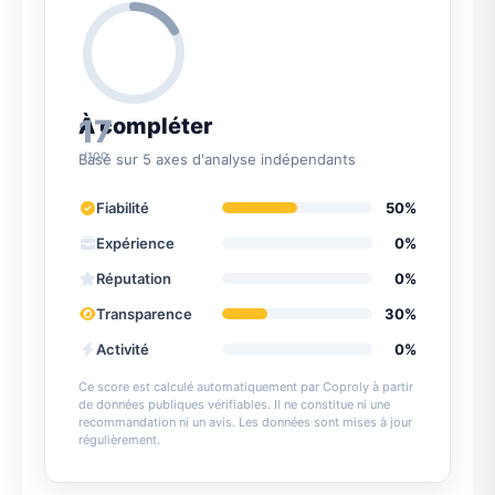
17
À compléter
/100
Basé sur 5 axes d'analyse indépendants
Fiabilité
50%
Expérience
0%
Réputation
0%
Transparence
30%
Activité
0%
Ce score est calculé automatiquement par Coproly à partir
de données publiques vérifiables. Il ne constitue ni une
recommandation ni un avis. Les données sont mises à jour
régulièrement.