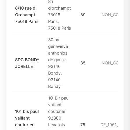
8 r
8/10 rue d'
d'orchampt
Orchampt
75018
89
NON_CONNU
75018 Paris
Paris,
75018 Paris
30 av
genevieve
anthonioz
SDC BONDY
de gaulle
85
NON_CONNU
JORELLE
93140
Bondy,
93140
Bondy
101B r paul
vaillant-
101 bis paul
couturier
vaillant
92300
couturier
Levallois-
75
DE_1961_A_197