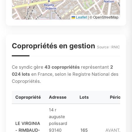
Leaflet
|
© OpenStreetMap
Copropriétés en gestion
Source : RNIC
Ce syndic gère
43 copropriétés
représentant
2
024 lots
en France, selon le Registre National des
Copropriétés.
Copropriété
Adresse
Lots
Période
14 r
auguste
LE VIRGINIA
polissard
- RIMBAUD-
93140
165
AVANT_1949