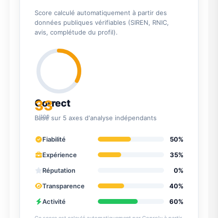
Score calculé automatiquement à partir des
données publiques vérifiables (SIREN, RNIC,
avis, complétude du profil).
33
Correct
/100
Basé sur 5 axes d'analyse indépendants
Fiabilité
50%
Expérience
35%
Réputation
0%
Transparence
40%
Activité
60%