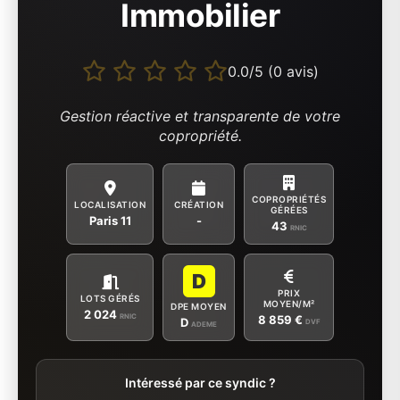
Immobilier
0.0/5 (0 avis)
Gestion réactive et transparente de votre
copropriété.
COPROPRIÉTÉS
LOCALISATION
CRÉATION
GÉRÉES
Paris 11
-
43
RNIC
D
PRIX
LOTS GÉRÉS
MOYEN/M²
DPE MOYEN
2 024
RNIC
8 859 €
D
DVF
ADEME
Intéressé par ce syndic ?