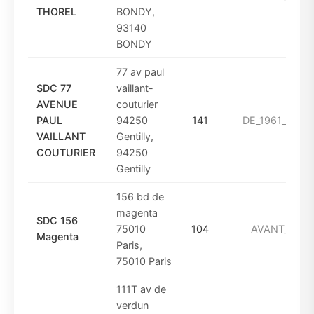
THOREL
BONDY,
93140
BONDY
77 av paul
SDC 77
vaillant-
AVENUE
couturier
PAUL
94250
141
DE_1961_A_197
VAILLANT
Gentilly,
COUTURIER
94250
Gentilly
156 bd de
magenta
SDC 156
75010
104
AVANT_1949
Magenta
Paris,
75010 Paris
111T av de
verdun