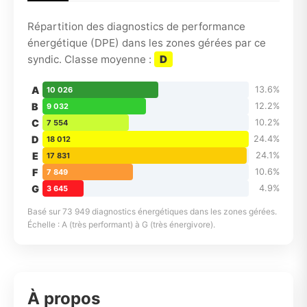
Répartition des diagnostics de performance
énergétique (DPE) dans les zones gérées par ce
syndic. Classe moyenne :
D
A
13.6%
10 026
B
12.2%
9 032
C
10.2%
7 554
D
24.4%
18 012
E
24.1%
17 831
F
10.6%
7 849
G
4.9%
3 645
Basé sur 73 949 diagnostics énergétiques dans les zones gérées.
Échelle : A (très performant) à G (très énergivore).
À propos