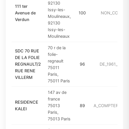
92130
111 ter
Issy-les-
Avenue de
100
NON_CONNU
Moulineaux,
Verdun
92130
Issy-les-
Moulineaux
70 r de la
SDC 70 RUE
folie-
DE LA FOLIE
regnault
REGNAULT/2
96
DE_1961_A_197
75011
RUE RENE
Paris,
VILLERM
75011 Paris
147 av de
france
RESIDENCE
75013
89
A_COMPTER_DE_
KALEI
Paris,
75013 Paris