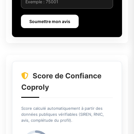
Soumettre mon avis
Score de Confiance
Coproly
Score calculé automatiquement à partir des
données publiques vérifiables (SIREN, RNIC,
avis, complétude du profil).