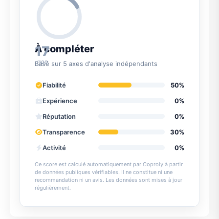
17
À compléter
/100
Basé sur 5 axes d'analyse indépendants
Fiabilité
50%
Expérience
0%
Réputation
0%
Transparence
30%
Activité
0%
Ce score est calculé automatiquement par Coproly à partir
de données publiques vérifiables. Il ne constitue ni une
recommandation ni un avis. Les données sont mises à jour
régulièrement.