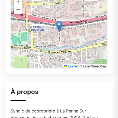
+
−
Leaflet
|
© OpenStreetMap
À propos
Syndic de copropriété à La Penne Sur
Huveaune. En activité depuis 2008. Gestion