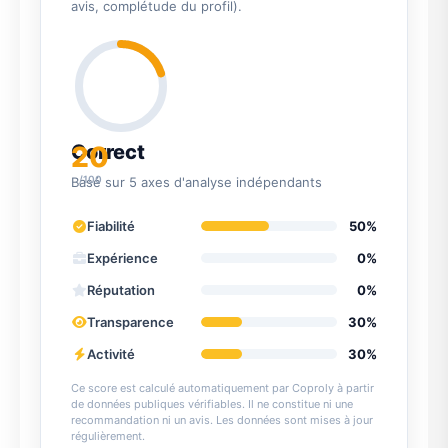
avis, complétude du profil).
20
Correct
/100
Basé sur 5 axes d'analyse indépendants
Fiabilité
50%
Expérience
0%
Réputation
0%
Transparence
30%
Activité
30%
Ce score est calculé automatiquement par Coproly à partir
de données publiques vérifiables. Il ne constitue ni une
recommandation ni un avis. Les données sont mises à jour
régulièrement.