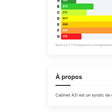
A
125
B
272
C
212
D
807
E
898
F
695
G
170
Basé sur 3 179 diagnostics énergétiques d
À propos
Cabinet A2I est un syndic de c