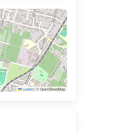
Leaflet
|
© OpenStreetMap