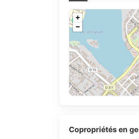
+
−
Copropriétés en g