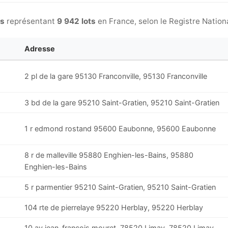
és
représentant
9 942 lots
en France, selon le Registre Nation
Adresse
2 pl de la gare 95130 Franconville, 95130 Franconville
3 bd de la gare 95210 Saint-Gratien, 95210 Saint-Gratien
1 r edmond rostand 95600 Eaubonne, 95600 Eaubonne
8 r de malleville 95880 Enghien-les-Bains, 95880
Enghien-les-Bains
5 r parmentier 95210 Saint-Gratien, 95210 Saint-Gratien
104 rte de pierrelaye 95220 Herblay, 95220 Herblay
10 av jean-francois mouret, 78520 Limay, 78520 Limay