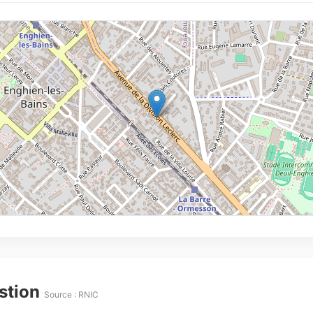
estion
Source : RNIC