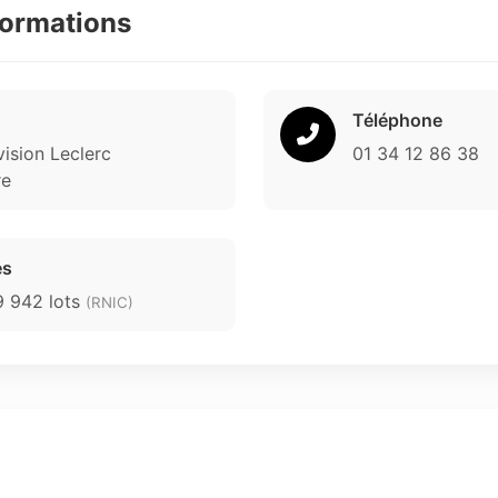
formations
Téléphone
vision Leclerc
01 34 12 86 38
re
es
 9 942 lots
(RNIC)