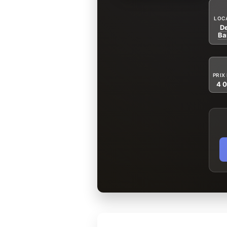
LOC
De
Ba
PRIX
4 