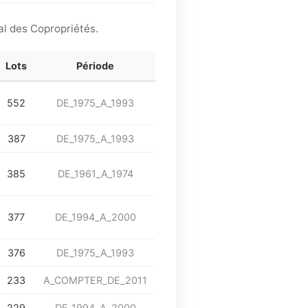
al des Copropriétés.
Lots
Période
552
DE_1975_A_1993
387
DE_1975_A_1993
385
DE_1961_A_1974
377
DE_1994_A_2000
376
DE_1975_A_1993
233
A_COMPTER_DE_2011
229
DE_1994_A_2000