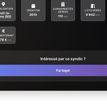
ALISATION
COPROPRIÉTÉS
CRÉATION
LOTS GÉRÉS
GÉRÉES
uil-la-
2013
9 942
RNIC
112
rre (95)
RNIC
 MOYEN/M²
076 €
DVF
Intéressé par ce syndic ?
Partager