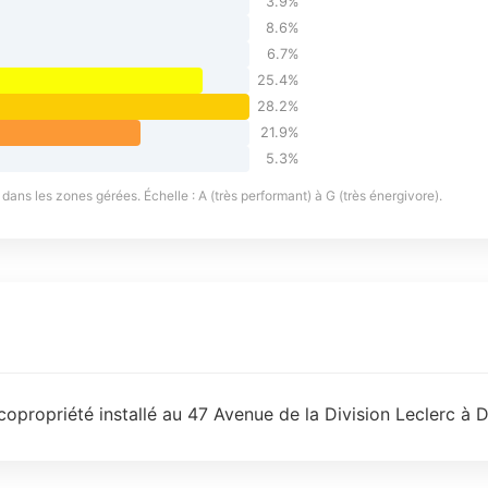
3.9%
8.6%
6.7%
25.4%
28.2%
21.9%
5.3%
ans les zones gérées. Échelle : A (très performant) à G (très énergivore).
opropriété installé au 47 Avenue de la Division Leclerc à D