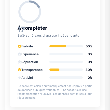
17
À compléter
/100
Basé sur 5 axes d'analyse indépendants
Fiabilité
50%
Expérience
0%
Réputation
0%
Transparence
30%
Activité
0%
Ce score est calculé automatiquement par Coproly à partir
de données publiques vérifiables. Il ne constitue ni une
recommandation ni un avis. Les données sont mises à jour
régulièrement.