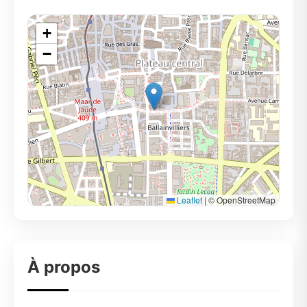
+
−
Leaflet
|
© OpenStreetMap
À propos