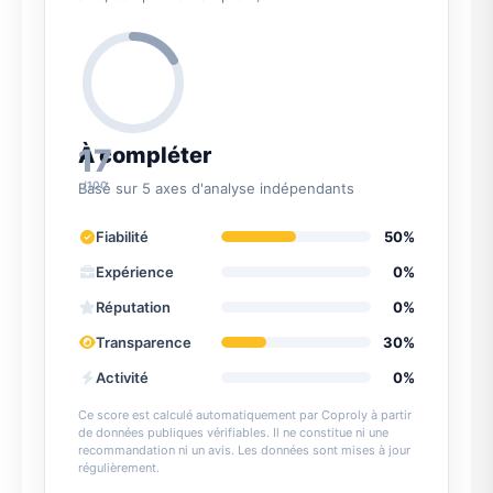
17
À compléter
/100
Basé sur 5 axes d'analyse indépendants
Fiabilité
50%
Expérience
0%
Réputation
0%
Transparence
30%
Activité
0%
Ce score est calculé automatiquement par Coproly à partir
de données publiques vérifiables. Il ne constitue ni une
recommandation ni un avis. Les données sont mises à jour
régulièrement.